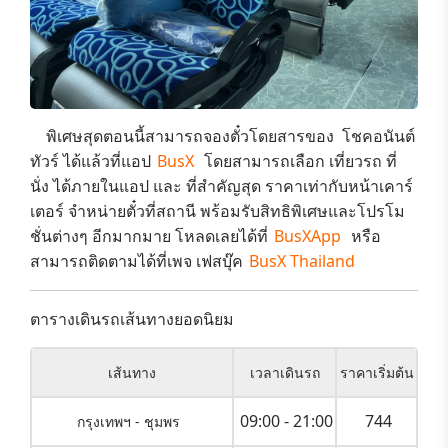
พิเศษสุดตอนนี้สามารถจองตั๋วโดยสารของ​
โชคอนันต์
ทัวร์
ได้แล้วที่แอป
BusX
โดยสามารถเลือก
เที่ยวรถ ที่
นั่ง
ได้ภายในแอป และ ที่สำคัญสุด
ราคาเท่ากับหน้าเคาร์
เตอร์
จำหน่ายตั๋วที่สถานี พร้อมรับสิทธิพิเศษและ
โปรโม
ชั่นต่างๆ
อีกมากมาย โหลดเลยได้ที่
BusXApp
หรือ
สามารถติดตามได้ที่เพจ เฟสบุ๊ค
BusX Thailand
ตารางเดินรถเส้นทางยอดนิยม
เส้นทาง
เวลาเดินรถ
ราคาเริ่มต้น
09:00 - 21:00
744
กรุงเทพฯ - ชุมพร