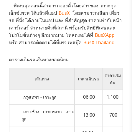
พิเศษสุดตอนนี้สามารถจองตั๋วโดยสารของ​
เกาะกูด
เอ็กซ์เพรส
ได้แล้วที่แอป
BusX
โดยสามารถเลือก
เที่ยว
รถ ที่นั่ง
ได้ภายในแอป และ ที่สำคัญสุด
ราคาเท่ากับหน้า
เคาร์เตอร์
จำหน่ายตั๋วที่สถานี พร้อมรับสิทธิพิเศษและ
โปรโมชั่นต่างๆ
อีกมากมาย โหลดเลยได้ที่
BusXApp
หรือ สามารถติดตามได้ที่เพจ เฟสบุ๊ค
BusX Thailand
ตารางเดินรถเส้นทางยอดนิยม
ราคาเริ่ม
เส้นทาง
เวลาเดินรถ
ต้น
06:00
1,100
กรุงเทพฯ - เกาะกูด
เกาะช้าง - เกาะหมาก - เกาะ
13:00
700
กูด