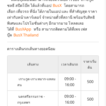
ชลธี สปีดโบ๊ท
ได้แล้วที่แอป
BusX
โดยสามารถ
เลือก
เที่ยวรถ ที่นั่ง
ได้ภายในแอป และ ที่สำคัญสุด
ราคา
เท่ากับหน้าเคาร์เตอร์
จำหน่ายตั๋วที่สถานี พร้อมรับสิทธิ
พิเศษและ
โปรโมชั่นต่างๆ
อีกมากมาย โหลดเลย
ได้ที่
BusXApp
หรือ สามารถติดตามได้ที่เพจ เฟส
บุ๊ค
BusX Thailand
ตารางเดินรถเส้นทางยอดนิยม
ราคาเริ่ม
เส้นทาง
เวลาเดินรถ
ต้น
09:00 -
เกาะกูด-เกาะหมาก-แหลม
500
16:00
สน
09:00 -
นครศรีธรรมราช -
500
16:00
กรุงเทพฯ