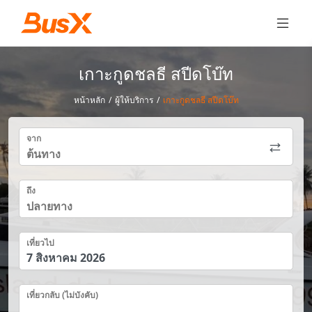
เกาะกูดชลธี สปีดโบ๊ท
หน้าหลัก
/
ผู้ให้บริการ
/
เกาะกูดชลธี สปีดโบ๊ท
จาก
ถึง
เที่ยวไป
เที่ยวกลับ (ไม่บังคับ)