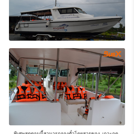
พิเศษสุดตอนนี้สามารถจองตั๋วโดยสารของ​
เกาะกูด