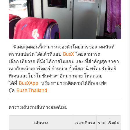
พิเศษสุดตอนนี้สามารถจองตั๋วโดยสารของ​
ศศนันท์
ทรานสปอร์ต
ได้แล้วที่แอป
BusX
โดยสามารถ
เลือก
เที่ยวรถ ที่นั่ง
ได้ภายในแอป และ ที่สำคัญสุด
ราคา
เท่ากับหน้าเคาร์เตอร์
จำหน่ายตั๋วที่สถานี พร้อมรับสิทธิ
พิเศษและ
โปรโมชั่นต่างๆ
อีกมากมาย โหลดเลย
ได้ที่
BusXApp
หรือ สามารถติดตามได้ที่เพจ เฟส
บุ๊ค
BusX Thailand
ตารางเดินรถเส้นทางยอดนิยม
เส้นทาง
เวลาเดินรถ
ราคาเริ่มต้น